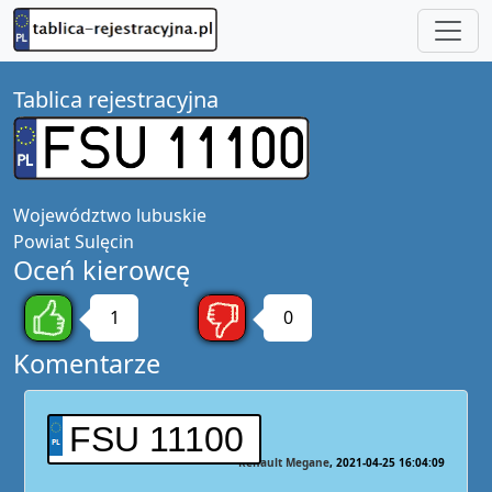
Tablica rejestracyjna
Województwo
lubuskie
Powiat
Sulęcin
Oceń kierowcę
1
0
Komentarze
FSU 11100
Renault Megane
2021-04-25 16:04:09