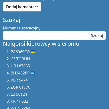
Dodaj komentarz
Szukaj
Numer rejestracyjny:
Szukaj
Najgorsi kierowcy w sierpniu
BA6969CO
C3 TORUN
LCH 87035
BH3482PP
RBR 54741
ZGR 01776
LB 58124
KR 4HS32
W1 NGRNI