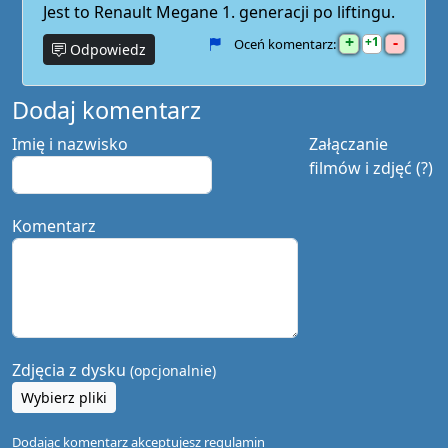
Jest to Renault Megane 1. generacji po liftingu.
+
-
1
Oceń komentarz:
Odpowiedz
Dodaj komentarz
Imię i nazwisko
Załączanie
filmów i zdjęć (?)
Komentarz
Zdjęcia z dysku
(opcjonalnie)
Wybierz pliki
Dodając komentarz akceptujesz
regulamin