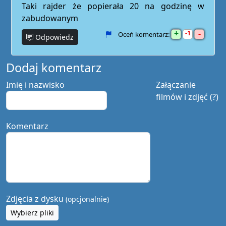
Taki rajder że popierała 20 na godzinę w
zabudowanym
+
-
1
Oceń komentarz:
Odpowiedz
Dodaj komentarz
Imię i nazwisko
Załączanie
filmów i zdjęć (?)
Komentarz
Zdjęcia z dysku
(opcjonalnie)
Wybierz pliki