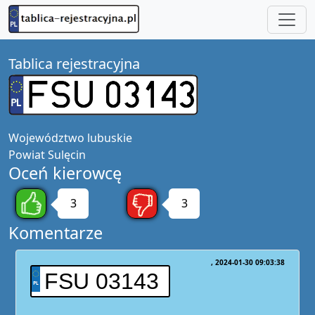
Tablica rejestracyjna
Województwo
lubuskie
Powiat
Sulęcin
Oceń kierowcę
3
3
Komentarze
2024-01-30 09:03:38
FSU 03143