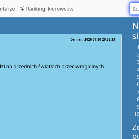
tarze
Rankingi kierowców
N
s
Damian
2026-07-30 20:53:33
zi na przednich światłach przeciwmgielnych.
Z
p