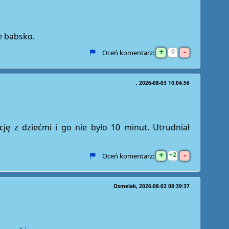
e babsko.
+
-
0
Oceń komentarz:
2026-08-03 10:04:56
ację z dziećmi i go nie było 10 minut. Utrudniał
+
-
2
Oceń komentarz:
Osmelak
2026-08-02 08:39:37