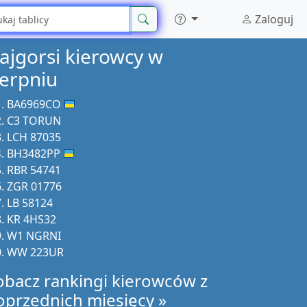
Zaloguj
ajgorsi kierowcy w
ierpniu
BA6969CO
C3 TORUN
LCH 87035
BH3482PP
RBR 54741
ZGR 01776
LB 58124
KR 4HS32
W1 NGRNI
WW 223UR
obacz rankingi kierowców z
oprzednich miesięcy »