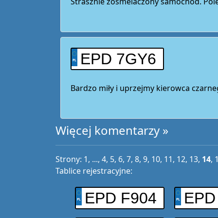
Strasznie zosmelaczony samochod. Pol
EPD 7GY6
Bardzo miły i uprzejmy kierowca czarn
Więcej komentarzy »
Strony:
1
, ...,
4
,
5
,
6
,
7
,
8
,
9
,
10
,
11
,
12
,
13
,
14
,
Tablice rejestracyjne:
EPD F904
EPD