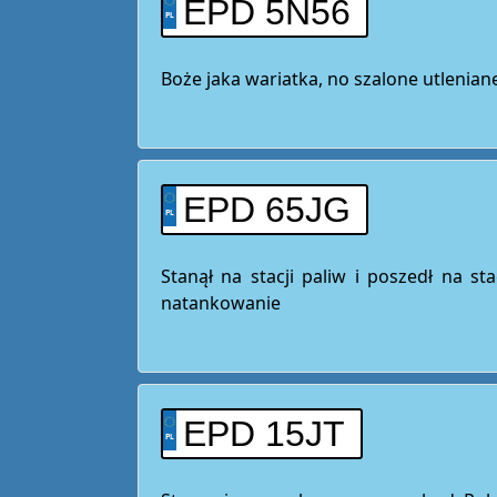
EPD 5N56
Boże jaka wariatka, no szalone utlenian
EPD 65JG
Stanął na stacji paliw i poszedł na st
natankowanie
EPD 15JT