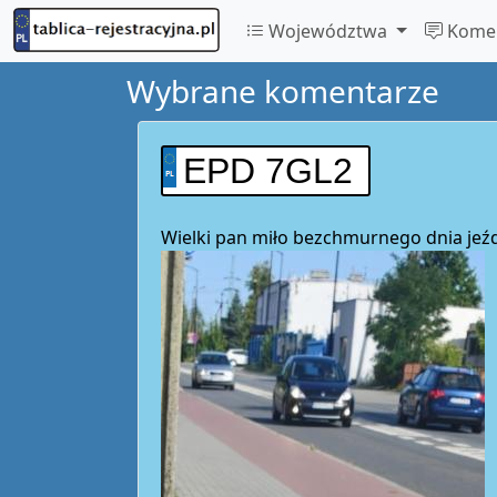
Województwa
Komen
Wybrane komentarze
EPD 7GL2
Wielki pan miło bezchmurnego dnia jeźd