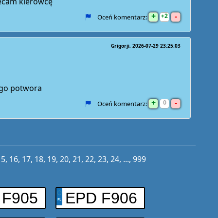
ecam kierowcę
+
-
2
Oceń komentarz:
Grigorji
2026-07-29 23:25:03
ego potwora
+
-
0
Oceń komentarz:
15
,
16
,
17
,
18
,
19
,
20
,
21
,
22
,
23
,
24
, ...,
999
 F905
EPD F906