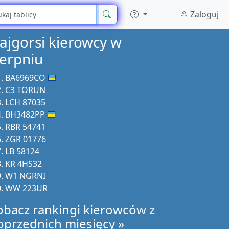
Zaloguj
ajgorsi kierowcy w
ierpniu
BA6969CO
C3 TORUN
LCH 87035
BH3482PP
RBR 54741
ZGR 01776
LB 58124
KR 4HS32
W1 NGRNI
WW 223UR
obacz rankingi kierowców z
oprzednich miesięcy »