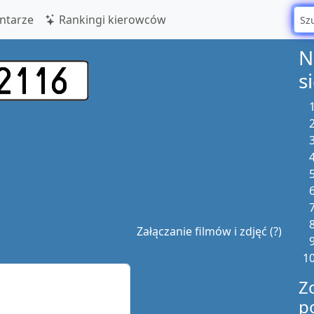
tarze
Rankingi kierowców
N
s
Załączanie filmów i zdjęć (?)
Z
p