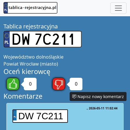
Tablica rejestracyjna
Województwo
dolnośląskie
Powiat
Wrocław (miasto)
Oceń kierowcę
0
0
Komentarze
Napisz nowy komentarz
.
2026-05-11 11:02:44
DW 7C211