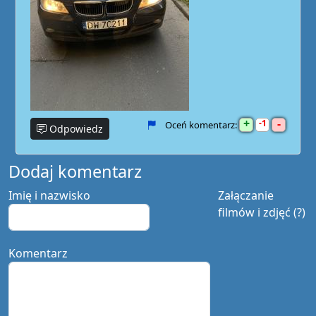
+
-
1
Oceń komentarz:
Odpowiedz
Dodaj komentarz
Imię i nazwisko
Załączanie
filmów i zdjęć (?)
Komentarz