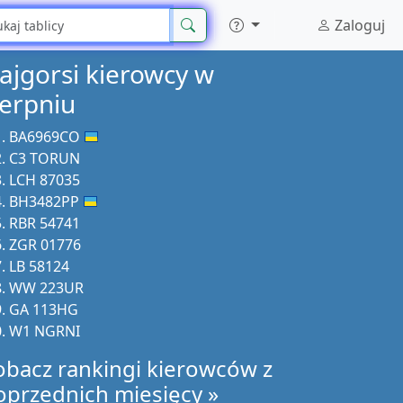
Zaloguj
ajgorsi kierowcy w
ierpniu
BA6969CO
C3 TORUN
LCH 87035
BH3482PP
RBR 54741
ZGR 01776
LB 58124
WW 223UR
GA 113HG
W1 NGRNI
obacz rankingi kierowców z
oprzednich miesięcy »