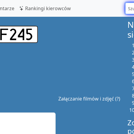
tarze
Rankingi kierowców
N
s
Załączanie filmów i zdjęć (?)
Z
p