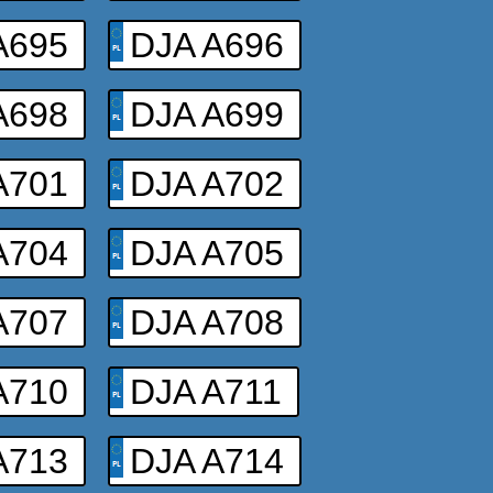
A695
DJA A696
A698
DJA A699
A701
DJA A702
A704
DJA A705
A707
DJA A708
A710
DJA A711
A713
DJA A714