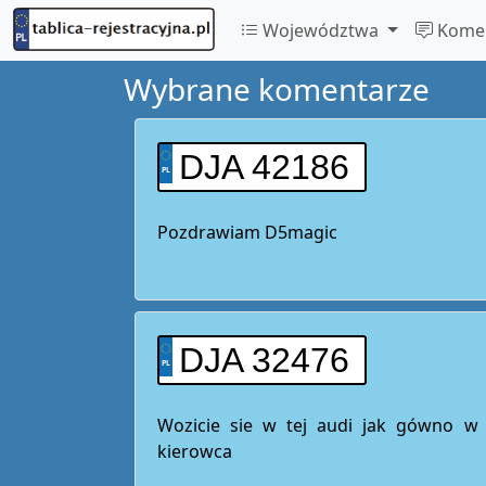
Województwa
Komen
Wybrane komentarze
DJA 42186
Pozdrawiam D5magic
DJA 32476
Wozicie sie w tej audi jak gówno w t
kierowca