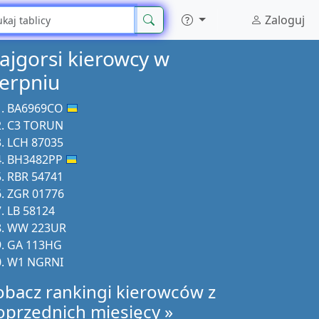
Zaloguj
ajgorsi kierowcy w
ierpniu
BA6969CO
C3 TORUN
LCH 87035
BH3482PP
RBR 54741
ZGR 01776
LB 58124
WW 223UR
GA 113HG
W1 NGRNI
obacz rankingi kierowców z
oprzednich miesięcy »