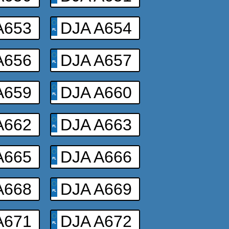
A653
DJA A654
A656
DJA A657
A659
DJA A660
A662
DJA A663
A665
DJA A666
A668
DJA A669
A671
DJA A672