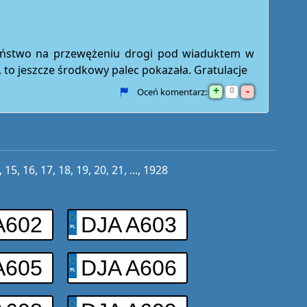
zeństwo na przewężeniu drogi pod wiaduktem w
 to jeszcze środkowy palec pokazała. Gratulacje
+
-
0
Oceń komentarz:
,
15
,
16
,
17
,
18
,
19
,
20
,
21
, ...,
1928
A602
DJA A603
A605
DJA A606