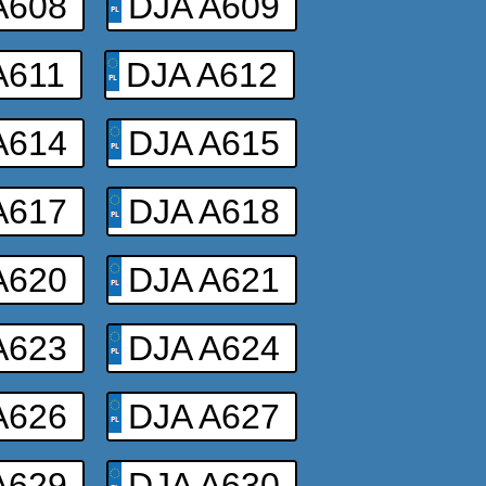
A608
DJA A609
A611
DJA A612
A614
DJA A615
A617
DJA A618
A620
DJA A621
A623
DJA A624
A626
DJA A627
A629
DJA A630