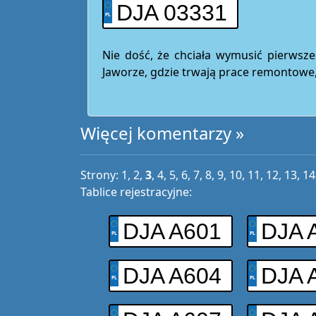
DJA 03331
Nie dość, że chciała wymusić pierws
Jaworze, gdzie trwają prace remontowe,
Więcej komentarzy »
Strony:
1
,
2
,
3
,
4
,
5
,
6
,
7
,
8
,
9
,
10
,
11
,
12
,
13
,
14
Tablice rejestracyjne:
DJA A601
DJA 
DJA A604
DJA 