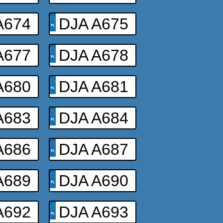
A674
DJA A675
A677
DJA A678
A680
DJA A681
A683
DJA A684
A686
DJA A687
A689
DJA A690
A692
DJA A693