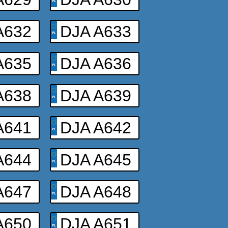
A632
DJA A633
A635
DJA A636
A638
DJA A639
A641
DJA A642
A644
DJA A645
A647
DJA A648
A650
DJA A651