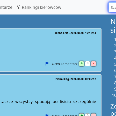
tarze
Rankingi kierowców
N
s
Irena Eris
2026-08-05 17:12:14
+
-
0
Oceń komentarz:
PionaFCKg
2026-08-03 03:05:12
aczce wszystcy spadają po lisiciu szczególnie
Z
p
+
-
0