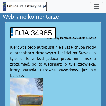
Wybrane komentarze
DJA 34985
Wkurzony kierowca
2026-08-07 14:54:52
Kierowca tego autobusu nie słyszał chyba nigdy
o przepisach drogowych i jeździ na Suwak, o
tyle, o ile z kod jadącą przed nim można
zrozumieć, bo to waginiarz, o tyle człowieka,
który zarabia kierowcę zawodowy, już nie
bardzo.