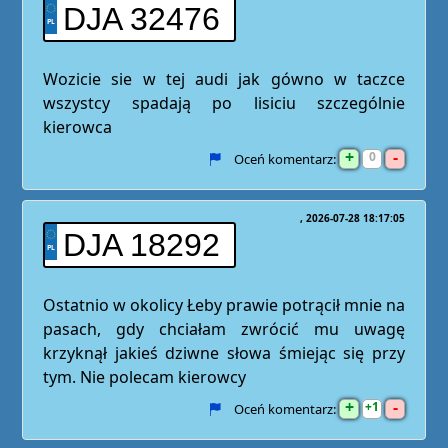
DJA 32476
Wozicie sie w tej audi jak gówno w taczce
wszystcy spadają po lisiciu szczególnie
kierowca
+
-
0
Oceń komentarz:
2026-07-28 18:17:05
DJA 18292
Ostatnio w okolicy Łeby prawie potrącił mnie na
pasach, gdy chciałam zwrócić mu uwagę
krzyknął jakieś dziwne słowa śmiejąc się przy
tym. Nie polecam kierowcy
+
-
1
Oceń komentarz: