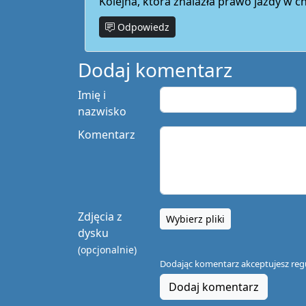
Kolejna, która znalazła prawo jazdy w c
Odpowiedz
Dodaj komentarz
Imię i
nazwisko
Komentarz
Zdjęcia z
Wybierz pliki
dysku
(opcjonalnie)
Dodając komentarz akceptujesz
reg
Dodaj komentarz