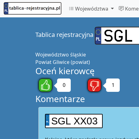
Województwa
Komen
Tablica rejestracyjna
Województwo
śląskie
Powiat
Gliwice (powiat)
Oceń kierowcę
0
1
Komentarze
SGL XX03