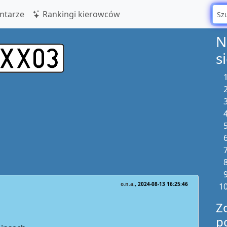
tarze
Rankingi kierowców
N
s
o.n.a.
2024-08-13 16:25:46
Z
p