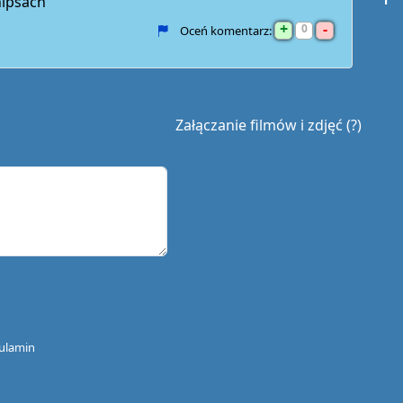
hipsach
+
-
0
Oceń komentarz:
Załączanie filmów i zdjęć (?)
ulamin