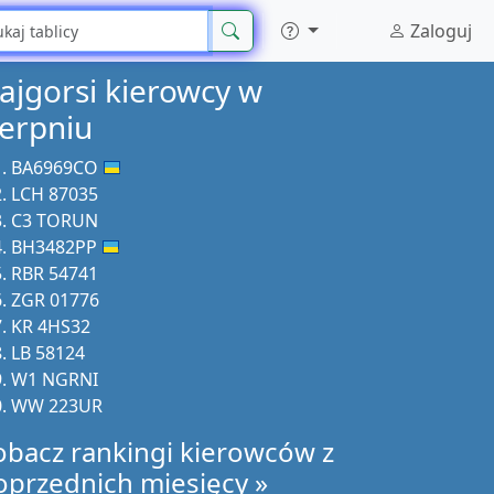
Zaloguj
ajgorsi kierowcy w
ierpniu
BA6969CO
LCH 87035
C3 TORUN
BH3482PP
RBR 54741
ZGR 01776
KR 4HS32
LB 58124
W1 NGRNI
WW 223UR
obacz rankingi kierowców z
oprzednich miesięcy »