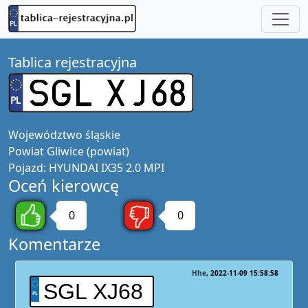
Tablica rejestracyjna
Województwo
śląskie
Powiat
Gliwice (powiat)
Pojazd:
HYUNDAI IX35 2.0 MPI
Oceń kierowcę
0
0
Komentarze
Hhe
2022-11-09 15:58:58
SGL XJ68