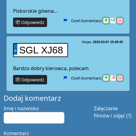
Piskorskie gówna...
+
-
2
Oceń komentarz:
Odpowiedz
Kaspe
2020-03-01 20:40:49
SGL XJ68
Bardzo dobry kierowca, polecam
+
-
2
Oceń komentarz:
Odpowiedz
Dodaj komentarz
Imię i nazwisko
Załączanie
filmów i zdjęć (?)
Komentarz