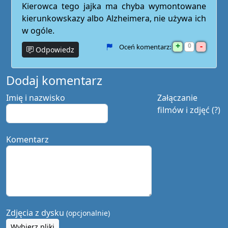
Kierowca tego jajka ma chyba wymontowane
kierunkowskazy albo Alzheimera, nie używa ich
w ogóle.
+
-
0
Oceń komentarz:
Odpowiedz
Dodaj komentarz
Imię i nazwisko
Załączanie
filmów i zdjęć (?)
Komentarz
Zdjęcia z dysku
(opcjonalnie)
Wybierz pliki