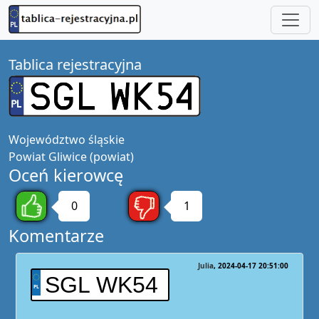
Tablica rejestracyjna
Województwo
śląskie
Powiat
Gliwice (powiat)
Oceń kierowcę
0
1
Komentarze
Julia
2024-04-17 20:51:00
SGL WK54