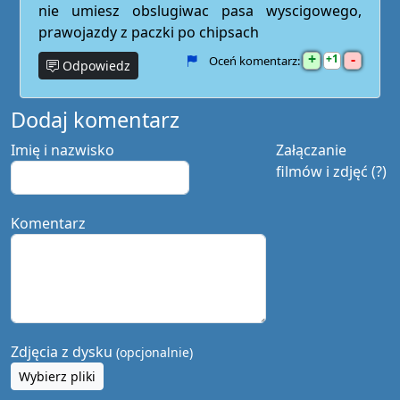
nie umiesz obslugiwac pasa wyscigowego,
prawojazdy z paczki po chipsach
+
-
1
Oceń komentarz:
Odpowiedz
Dodaj komentarz
Imię i nazwisko
Załączanie
filmów i zdjęć (?)
Komentarz
Zdjęcia z dysku
(opcjonalnie)
Wybierz pliki