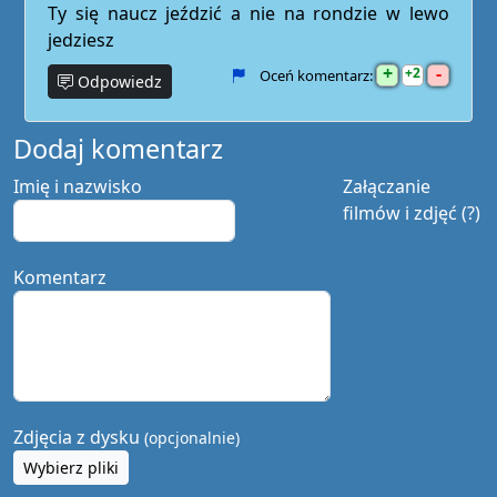
Ty się naucz jeździć a nie na rondzie w lewo
jedziesz
+
-
2
Oceń komentarz:
Odpowiedz
Dodaj komentarz
Imię i nazwisko
Załączanie
filmów i zdjęć (?)
Komentarz
Zdjęcia z dysku
(opcjonalnie)
Wybierz pliki