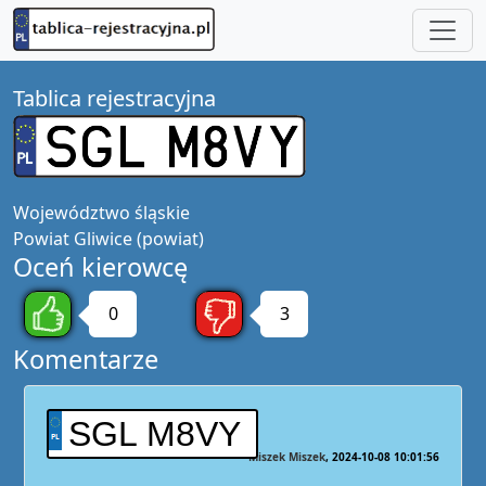
Tablica rejestracyjna
Województwo
śląskie
Powiat
Gliwice (powiat)
Oceń kierowcę
0
3
Komentarze
SGL M8VY
Miszek Miszek
2024-10-08 10:01:56