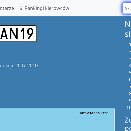
tarze
Rankingi kierowców
N
s
dukcji: 2007-2010
2020-03-10 15:57:50
Z
p