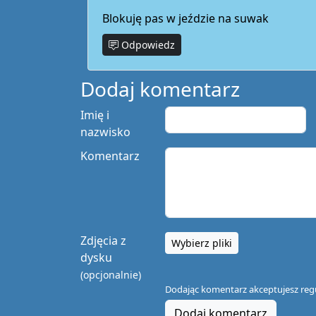
Blokuję pas w jeździe na suwak
Odpowiedz
Dodaj komentarz
Imię i
nazwisko
Komentarz
Zdjęcia z
Wybierz pliki
dysku
(opcjonalnie)
Dodając komentarz akceptujesz
reg
Dodaj komentarz