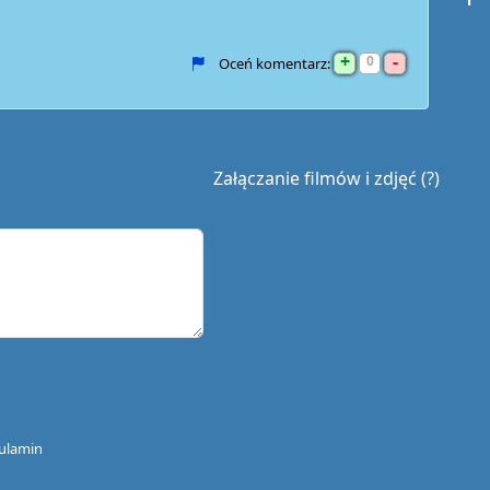
+
-
0
Oceń komentarz:
Załączanie filmów i zdjęć (?)
ulamin