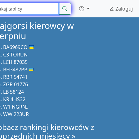
Zaloguj
ajgorsi kierowcy w
ierpniu
BA6969CO
C3 TORUN
LCH 87035
BH3482PP
RBR 54741
ZGR 01776
LB 58124
KR 4HS32
W1 NGRNI
WW 223UR
obacz rankingi kierowców z
oprzednich miesięcy »