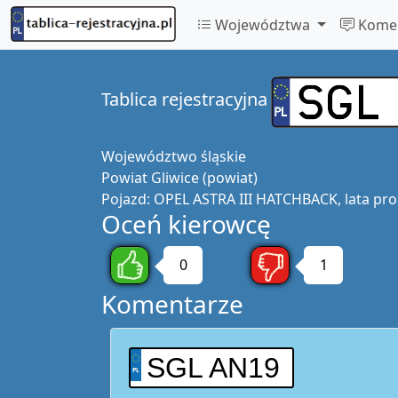
Województwa
Komen
Tablica rejestracyjna
Województwo
śląskie
Powiat
Gliwice (powiat)
Pojazd:
OPEL ASTRA III HATCHBACK, lata pro
Oceń kierowcę
0
1
Komentarze
SGL AN19