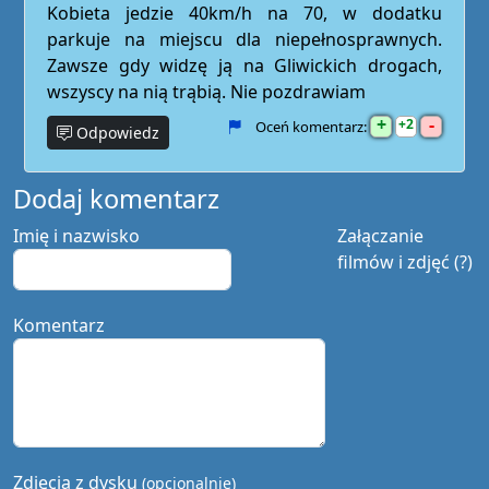
Kobieta jedzie 40km/h na 70, w dodatku
parkuje na miejscu dla niepełnosprawnych.
Zawsze gdy widzę ją na Gliwickich drogach,
wszyscy na nią trąbią. Nie pozdrawiam
+
-
2
Oceń komentarz:
Odpowiedz
Dodaj komentarz
Imię i nazwisko
Załączanie
filmów i zdjęć (?)
Komentarz
Zdjęcia z dysku
(opcjonalnie)