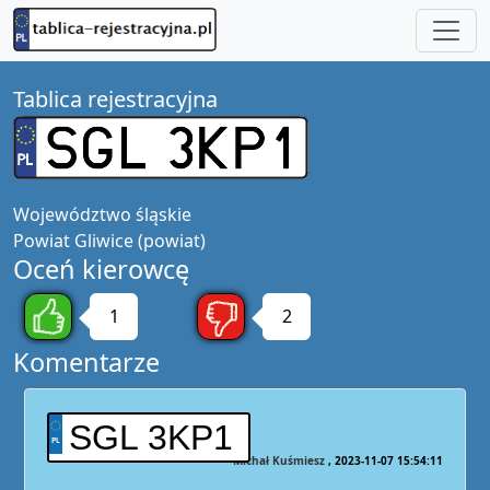
Tablica rejestracyjna
Województwo
śląskie
Powiat
Gliwice (powiat)
Oceń kierowcę
1
2
Komentarze
SGL 3KP1
Michał Kuśmiesz
2023-11-07 15:54:11