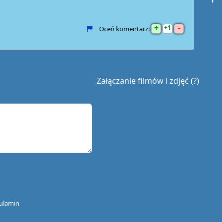
+
-
1
Oceń komentarz:
Załączanie filmów i zdjęć (?)
ulamin