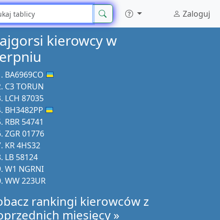
Zaloguj
ajgorsi kierowcy w
ierpniu
BA6969CO
C3 TORUN
LCH 87035
BH3482PP
RBR 54741
ZGR 01776
KR 4HS32
LB 58124
W1 NGRNI
WW 223UR
obacz rankingi kierowców z
oprzednich miesięcy »