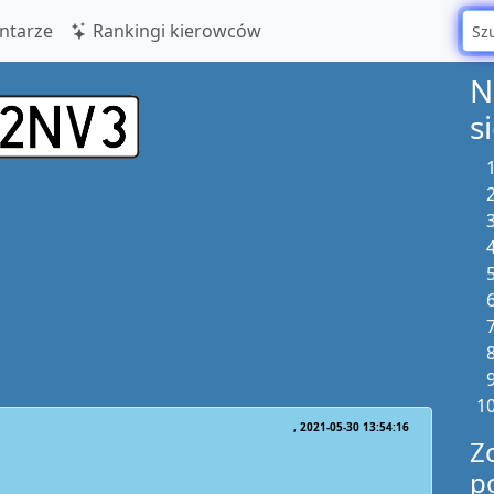
tarze
Rankingi kierowców
N
s
2021-05-30 13:54:16
Z
p