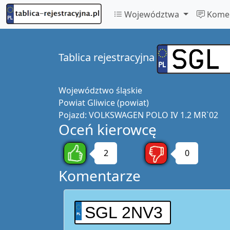
Województwa
Komen
Tablica rejestracyjna
Województwo
śląskie
Powiat
Gliwice (powiat)
Pojazd:
VOLKSWAGEN POLO IV 1.2 MR`02
Oceń kierowcę
2
0
Komentarze
SGL 2NV3