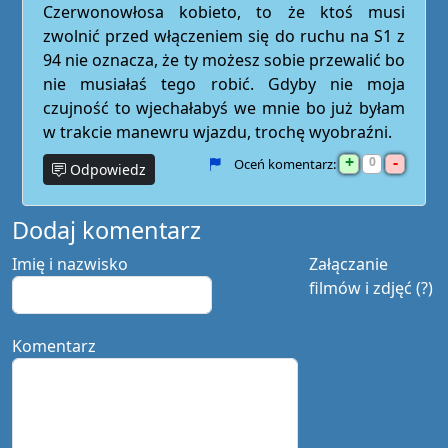
Czerwonowłosa kobieto, to że ktoś musi
zwolnić przed włączeniem się do ruchu na S1 z
94 nie oznacza, że ty możesz sobie przewalić bo
nie musiałaś tego robić. Gdyby nie moja
czujność to wjechałabyś we mnie bo już byłam
w trakcie manewru wjazdu, trochę wyobraźni.
+
-
0
Oceń komentarz:
Odpowiedz
Dodaj komentarz
Imię i nazwisko
Załączanie
filmów i zdjęć (?)
Komentarz