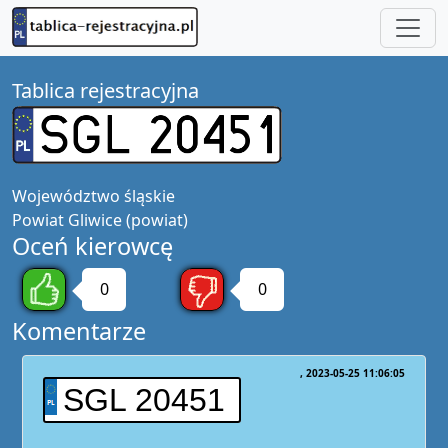
Tablica rejestracyjna
Województwo
śląskie
Powiat
Gliwice (powiat)
Oceń kierowcę
0
0
Komentarze
2023-05-25 11:06:05
SGL 20451