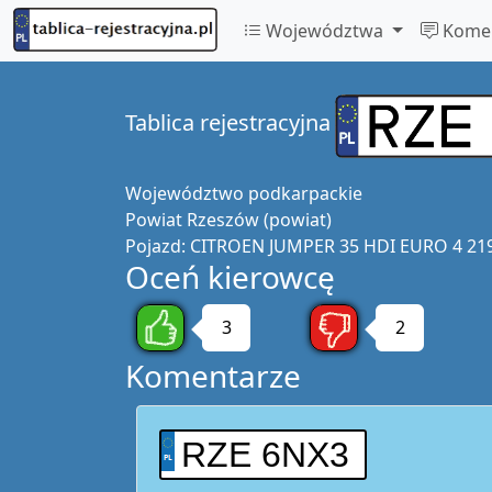
Województwa
Komen
Tablica rejestracyjna
Województwo
podkarpackie
Powiat
Rzeszów (powiat)
Pojazd:
CITROEN JUMPER 35 HDI EURO 4 2198
Oceń kierowcę
3
2
Komentarze
RZE 6NX3