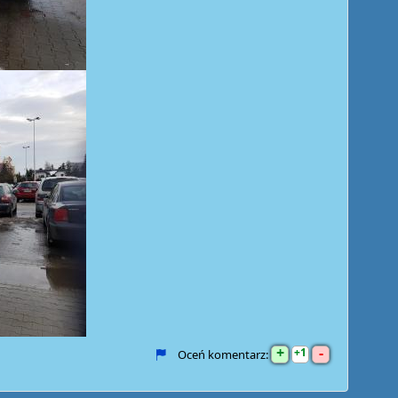
+
-
1
Oceń komentarz: