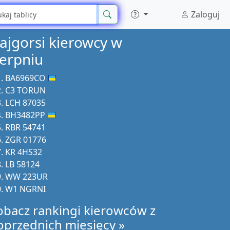
Zaloguj
ajgorsi kierowcy w
ierpniu
BA6969CO
C3 TORUN
LCH 87035
BH3482PP
RBR 54741
ZGR 01776
KR 4HS32
LB 58124
WW 223UR
W1 NGRNI
obacz rankingi kierowców z
oprzednich miesięcy »