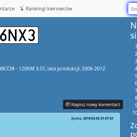
tarze
Rankingi kierowców
N
s
CCM - 120KM 3.5T, lata produkcji: 2006-2012
Napisz nowy komentarz
Bydzia
2019-02-02 01:07:41
Z
p