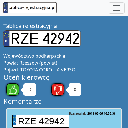
Tablica rejestracyjna
Województwo
podkarpackie
Powiat
Rzeszów (powiat)
Pojazd:
TOYOTA COROLLA VERSO
Oceń kierowcę
0
0
Komentarze
Rzeszowiak
2018-03-06 16:55:38
RZE 42942