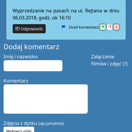
Wyprzedzanie na pasach na ul. Rejtana w dniu
06.03.2018, godz. ok 16:10
+
-
1
Oceń komentarz:
Odpowiedz
Dodaj komentarz
Imię i nazwisko
Załączanie
filmów i zdjęć (?)
Komentarz
Zdjęcia z dysku
(opcjonalnie)
Wybierz pliki