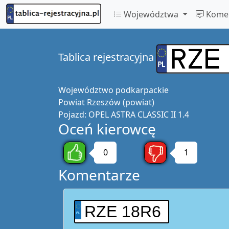
Województwa
Komen
Tablica rejestracyjna
Województwo
podkarpackie
Powiat
Rzeszów (powiat)
Pojazd:
OPEL ASTRA CLASSIC II 1.4
Oceń kierowcę
0
1
Komentarze
RZE 18R6