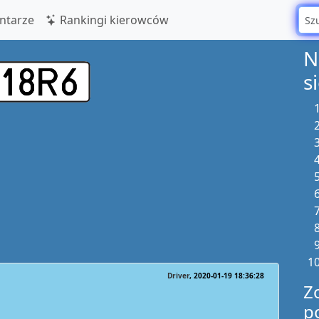
tarze
Rankingi kierowców
N
s
Driver
2020-01-19 18:36:28
Z
p