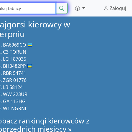
Zaloguj
ajgorsi kierowcy w
ierpniu
BA6969CO
C3 TORUN
LCH 87035
BH3482PP
RBR 54741
ZGR 01776
LB 58124
WW 223UR
GA 113HG
W1 NGRNI
obacz rankingi kierowców z
oprzednich miesięcy »