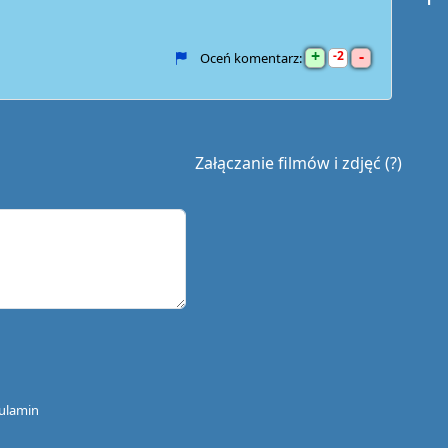
+
-
2
Oceń komentarz:
Załączanie filmów i zdjęć (?)
ulamin