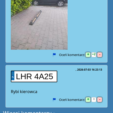
+
-
2
Oceń komentarz:
2026-07-03 16:23:13
LHR 4A25
Rybi kierowca
+
-
0
Oceń komentarz: