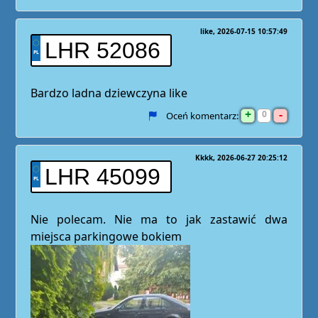
like
2026-07-15 10:57:49
LHR 52086
Bardzo ladna dziewczyna like
+
-
0
Oceń komentarz:
Kkkk
2026-06-27 20:25:12
LHR 45099
Nie polecam. Nie ma to jak zastawić dwa
miejsca parkingowe bokiem