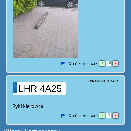
+
-
2
Oceń komentarz:
2026-07-03 16:23:13
LHR 4A25
Rybi kierowca
+
-
0
Oceń komentarz: