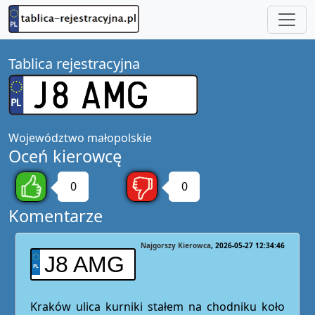
Tablica rejestracyjna
Województwo
małopolskie
Oceń kierowcę
0
0
Komentarze
Najgorszy Kierowca
2026-05-27 12:34:46
J8 AMG
Kraków ulica kurniki stałem na chodniku koło