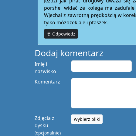
Jeździ jak pirat drogowy uważa się z
porshe, widać że kolega ma zadufale
Wjechał z zawrotną prędkością w korek
tylko móżdżek ale i ptaszek.
Odpowiedz
Dodaj komentarz
Imię i
nazwisko
Komentarz
Zdjęcia z
Wybierz pliki
dysku
(opcjonalnie)