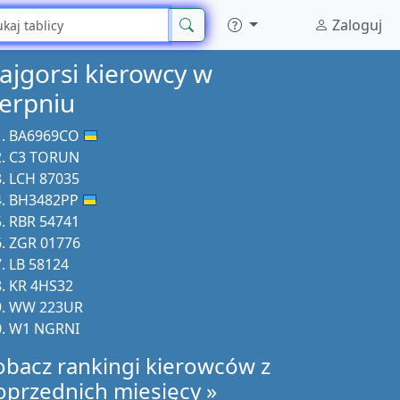
Zaloguj
ajgorsi kierowcy w
ierpniu
BA6969CO
C3 TORUN
LCH 87035
BH3482PP
RBR 54741
ZGR 01776
LB 58124
KR 4HS32
WW 223UR
W1 NGRNI
obacz rankingi kierowców z
oprzednich miesięcy »