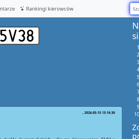
tarze
Rankingi kierowców
N
s
2026-05-15 15:16:30
Z
p