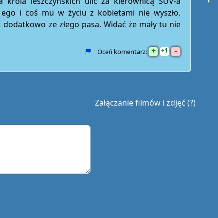
a króla leszczyńskich ulic za kierownicą SUV-a
 ego i coś mu w życiu z kobietami nie wyszło.
 dodatkowo ze złego pasa. Widać że mały tu nie
+
-
1
Oceń komentarz:
Załączanie filmów i zdjęć (?)