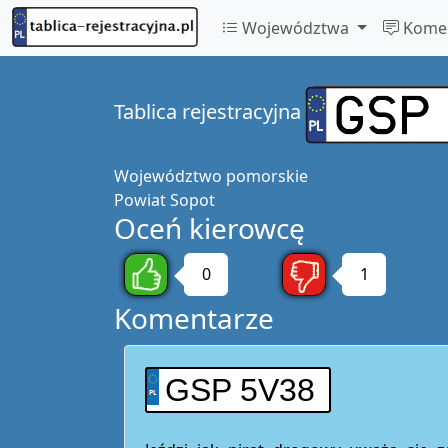
Województwa
Komen
Tablica rejestracyjna
Województwo
pomorskie
Powiat
Sopot
Oceń kierowcę
0
1
Komentarze
GSP 5V38