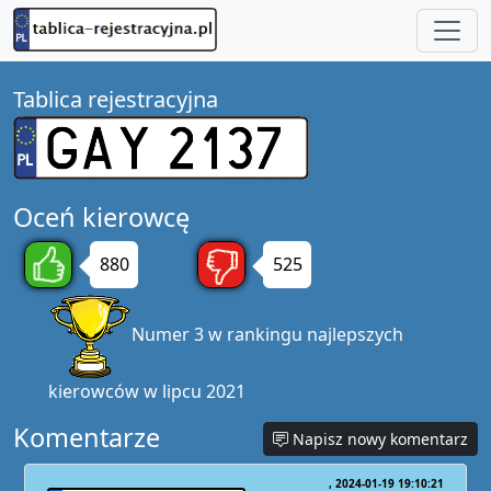
Tablica rejestracyjna
Oceń kierowcę
880
525
Numer 3 w rankingu najlepszych
kierowców w lipcu 2021
Komentarze
Napisz nowy komentarz
2024-01-19 19:10:21