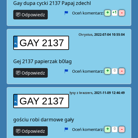
Gay dupa cycki 2137 Papaj zdechl
+
-
1
Oceń komentarz:
Odpowiedz
Chrystus
2022-07-04 10:55:04
GAY 2137
Gej 2137 papierzak b0lag
+
-
0
Oceń komentarz:
Odpowiedz
łysy z brazzers
2021-11-09 12:46:49
GAY 2137
gościu robi darmowe gały
+
-
0
Oceń komentarz:
Odpowiedz