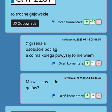
to troche gejowskie
+
-
10
Oceń komentarz:
Odpowiedz
takigosciu
2023-07-14 08:06:54
@grzehała
osobiście pociąg
a co ma kolega powyżej to nie wiem
+
-
1
Oceń komentarz:
GrzeHała
2021-08-14 13:34:42
Masz coś do
gejów?
+
-
2
Oceń komentarz: