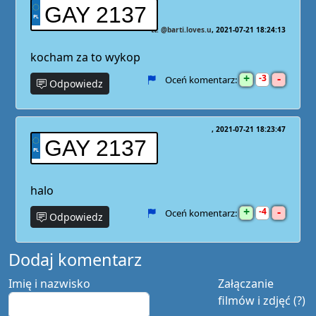
GAY 2137
tt: @barti.loves.u
2021-07-21 18:24:13
kocham za to wykop
+
-
3
Oceń komentarz:
Odpowiedz
2021-07-21 18:23:47
GAY 2137
halo
+
-
4
Oceń komentarz:
Odpowiedz
Dodaj komentarz
Imię i nazwisko
Załączanie
filmów i zdjęć (?)