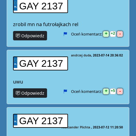
GAY 2137
zrobil mn na futrołajkach rel
+
-
2
Oceń komentarz:
Odpowiedz
andrzej duda
2023-07-14 20:36:02
GAY 2137
uwu
+
-
5
Oceń komentarz:
Odpowiedz
GAY 2137
Aleksander Plichta
2023-07-12 11:20:50