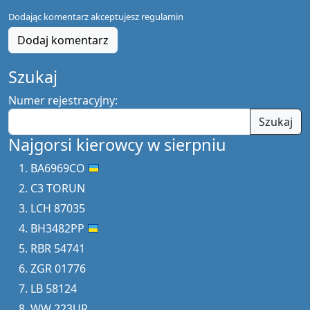
Dodając komentarz akceptujesz
regulamin
Dodaj komentarz
Szukaj
Numer rejestracyjny:
Szukaj
Najgorsi kierowcy w sierpniu
BA6969CO
C3 TORUN
LCH 87035
BH3482PP
RBR 54741
ZGR 01776
LB 58124
WW 223UR