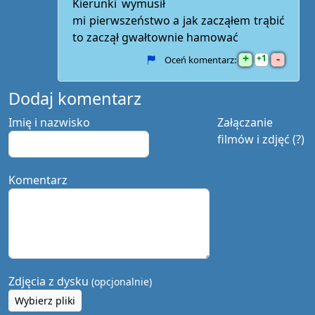
Kierunki wymusił
mi pierwszeństwo a jak zacząłem trąbić
to zaczął gwałtownie hamować
+
-
1
Oceń komentarz:
Dodaj komentarz
Imię i nazwisko
Załączanie
filmów i zdjęć (?)
Komentarz
Zdjęcia z dysku
(opcjonalnie)
Wybierz pliki