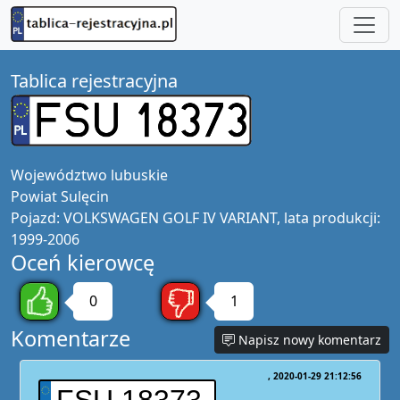
Tablica rejestracyjna
Województwo
lubuskie
Powiat
Sulęcin
Pojazd:
VOLKSWAGEN GOLF IV VARIANT, lata produkcji:
1999-2006
Oceń kierowcę
0
1
Komentarze
Napisz nowy komentarz
2020-01-29 21:12:56