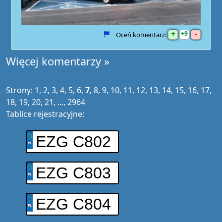
+
-
9
Oceń komentarz:
Więcej komentarzy »
Strony:
1
,
2
,
3
,
4
,
5
,
6
,
7
,
8
,
9
,
10
,
11
,
12
,
13
,
14
,
15
,
16
,
17
,
18
,
19
,
20
,
21
, ...,
2964
Tablice rejestracyjne:
EZG C802
EZG C803
EZG C804