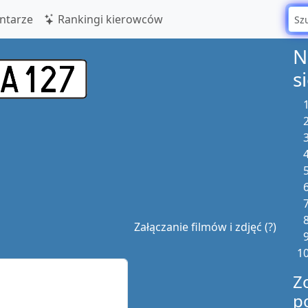
tarze
Rankingi kierowców
N
s
Załączanie filmów i zdjęć (?)
Z
p