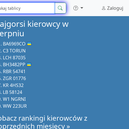
Zaloguj
ajgorsi kierowcy w
ierpniu
BA6969CO
C3 TORUN
LCH 87035
BH3482PP
RBR 54741
ZGR 01776
KR 4HS32
LB 58124
W1 NGRNI
WW 223UR
obacz rankingi kierowców z
oprzednich miesięcy »