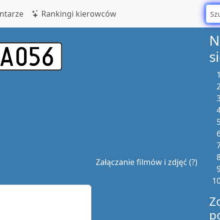
tarze
Rankingi kierowców
N
s
Załączanie filmów i zdjęć (?)
Z
p