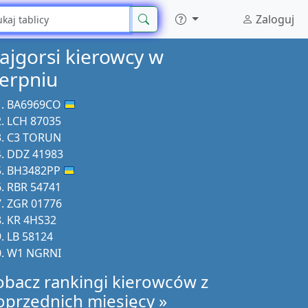
Zaloguj
ajgorsi kierowcy w
ierpniu
BA6969CO
LCH 87035
C3 TORUN
DDZ 41983
BH3482PP
RBR 54741
ZGR 01776
KR 4HS32
LB 58124
W1 NGRNI
obacz rankingi kierowców z
oprzednich miesięcy »