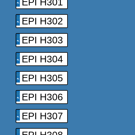
EPI H301
EPI H302
EPI H303
EPI H304
EPI H305
EPI H306
EPI H307