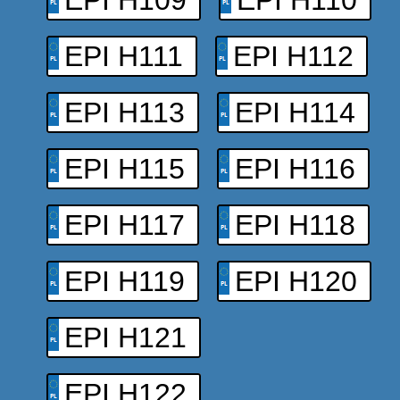
EPI H109
EPI H110
EPI H111
EPI H112
EPI H113
EPI H114
EPI H115
EPI H116
EPI H117
EPI H118
EPI H119
EPI H120
EPI H121
EPI H122