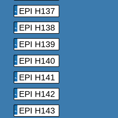
EPI H137
EPI H138
EPI H139
EPI H140
EPI H141
EPI H142
EPI H143