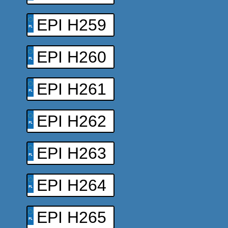
EPI H259
EPI H260
EPI H261
EPI H262
EPI H263
EPI H264
EPI H265