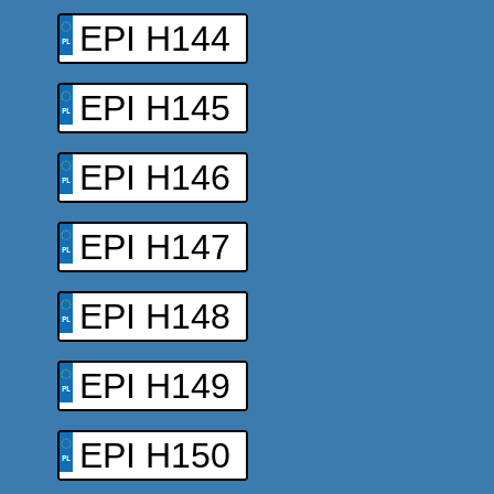
EPI H144
EPI H145
EPI H146
EPI H147
EPI H148
EPI H149
EPI H150