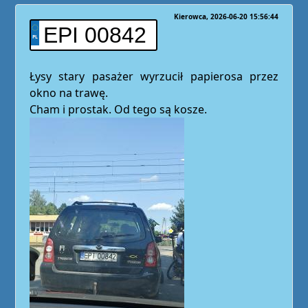
Kierowca
2026-06-20 15:56:44
EPI 00842
Łysy stary pasażer wyrzucił papierosa przez
okno na trawę.
Cham i prostak. Od tego są kosze.