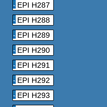
EPI H287
EPI H288
EPI H289
EPI H290
EPI H291
EPI H292
EPI H293