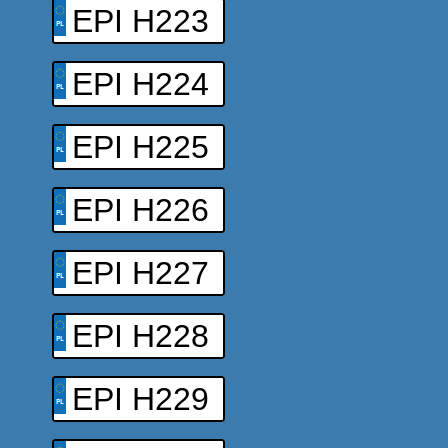
EPI H223
EPI H224
EPI H225
EPI H226
EPI H227
EPI H228
EPI H229