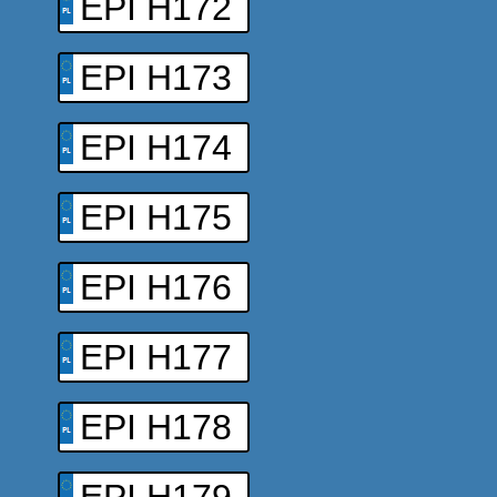
EPI H172
EPI H173
EPI H174
EPI H175
EPI H176
EPI H177
EPI H178