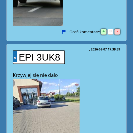
+
-
0
Oceń komentarz:
2026-08-07 17:39:39
EPI 3UK8
Krzywjej się nie dało