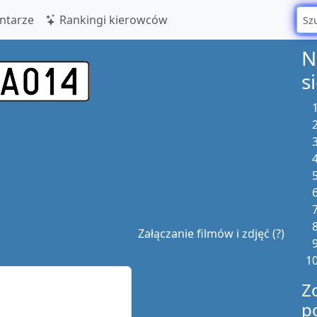
tarze
Rankingi kierowców
N
s
Załączanie filmów i zdjęć (?)
Z
p