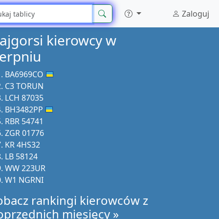
Zaloguj
ajgorsi kierowcy w
ierpniu
BA6969CO
C3 TORUN
LCH 87035
BH3482PP
RBR 54741
ZGR 01776
KR 4HS32
LB 58124
WW 223UR
W1 NGRNI
obacz rankingi kierowców z
oprzednich miesięcy »