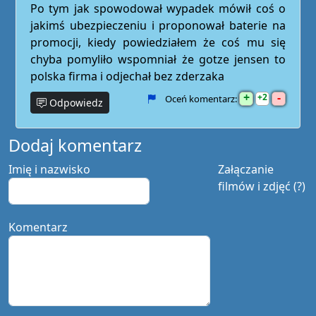
Po tym jak spowodował wypadek mówił coś o
jakimś ubezpieczeniu i proponował baterie na
promocji, kiedy powiedziałem że coś mu się
chyba pomyliło wspomniał że gotze jensen to
polska firma i odjechał bez zderzaka
+
-
2
Oceń komentarz:
Odpowiedz
Dodaj komentarz
Imię i nazwisko
Załączanie
filmów i zdjęć (?)
Komentarz