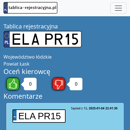
Tablica rejestracyjna
Województwo
łódzkie
Powiat
Łask
Oceń kierowcę
0
0
Komentarze
Sąsiad z 12
2025-01-04 22:41:30
ELA PR15