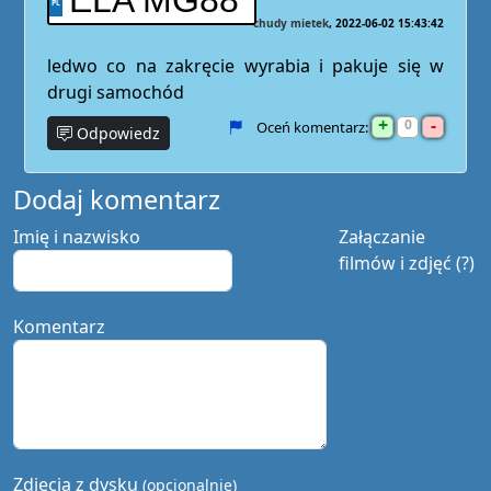
ELA MG88
chudy mietek
2022-06-02 15:43:42
ledwo co na zakręcie wyrabia i pakuje się w
drugi samochód
+
-
0
Oceń komentarz:
Odpowiedz
Dodaj komentarz
Imię i nazwisko
Załączanie
filmów i zdjęć (?)
Komentarz
Zdjęcia z dysku
(opcjonalnie)