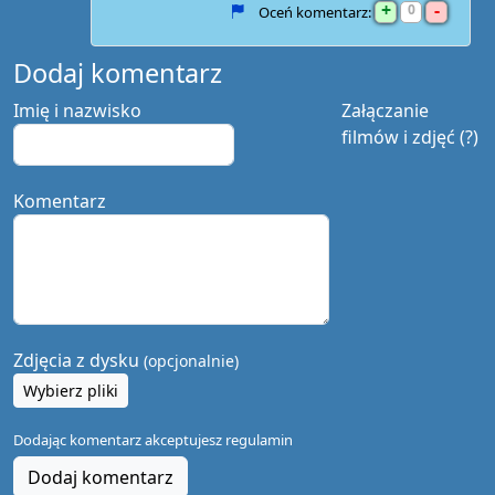
+
-
0
Oceń komentarz:
Dodaj komentarz
Imię i nazwisko
Załączanie
filmów i zdjęć (?)
Komentarz
Zdjęcia z dysku
(opcjonalnie)
Wybierz pliki
Dodając komentarz akceptujesz
regulamin
Dodaj komentarz