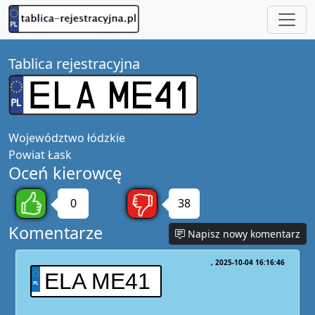
Tablica rejestracyjna
Województwo
łódzkie
Powiat
Łask
Oceń kierowcę
0
38
Komentarze
Napisz nowy komentarz
2025-10-04 16:16:46
ELA ME41