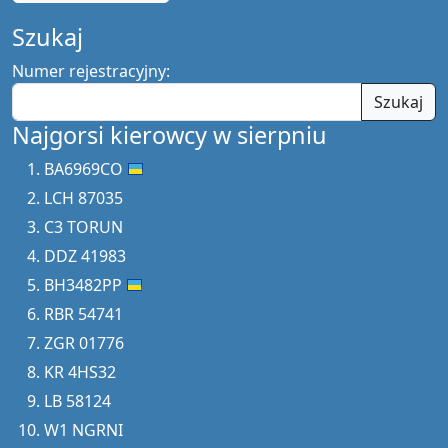
Szukaj
Numer rejestracyjny:
Szukaj
Najgorsi kierowcy w sierpniu
BA6969CO
LCH 87035
C3 TORUN
DDZ 41983
BH3482PP
RBR 54741
ZGR 01776
KR 4HS32
LB 58124
W1 NGRNI