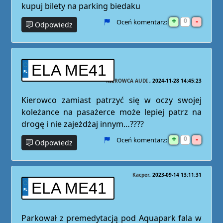
kupuj bilety na parking biedaku
+
-
0
Oceń komentarz:
Odpowiedz
ELA ME41
KIEROWCA AUDI
2024-11-28 14:45:23
Kierowco zamiast patrzyć się w oczy swojej
koleżance na pasażerce może lepiej patrz na
drogę i nie zajeżdżaj innym…????
+
-
0
Oceń komentarz:
Odpowiedz
Kacper
2023-09-14 13:11:31
ELA ME41
Parkował z premedytacją pod Aquapark fala w