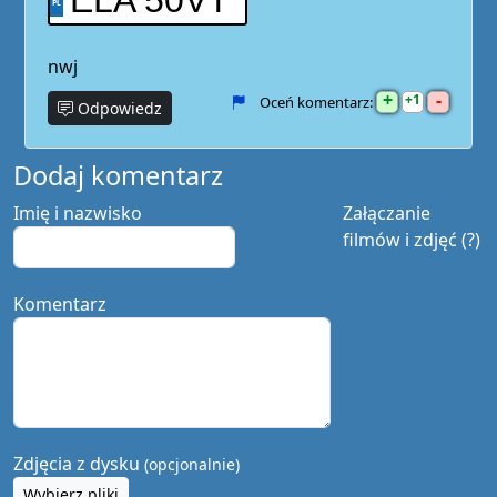
ELA 50VT
nwj
+
-
1
Oceń komentarz:
Odpowiedz
Dodaj komentarz
Imię i nazwisko
Załączanie
filmów i zdjęć (?)
Komentarz
Zdjęcia z dysku
(opcjonalnie)
Wybierz pliki