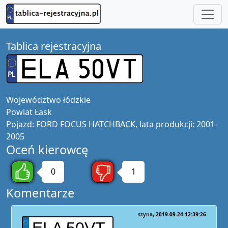
Tablica rejestracyjna
Województwo
łódzkie
Powiat
Łask
Pojazd:
FORD FOCUS HATCHBACK, lata produkcji: 2001-
2005
Oceń kierowcę
0
1
Komentarze
szyna
2019-09-24 12:39:26