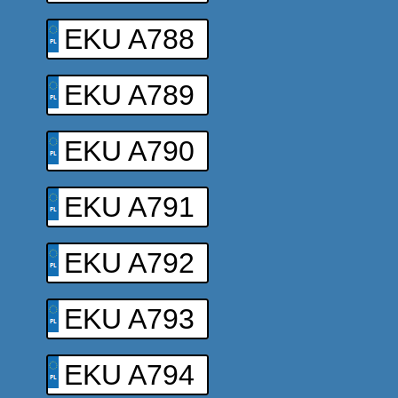
EKU A788
EKU A789
EKU A790
EKU A791
EKU A792
EKU A793
EKU A794