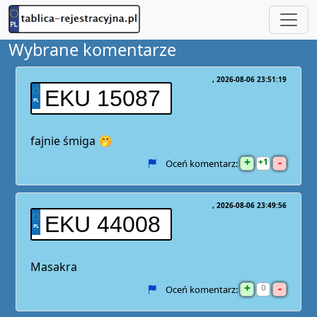
Wybrane komentarze
2026-08-06 23:51:19
EKU 15087
fajnie śmiga 🤭
+
-
1
Oceń komentarz:
2026-08-06 23:49:56
EKU 44008
Masakra
+
-
0
Oceń komentarz: