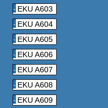
EKU A603
EKU A604
EKU A605
EKU A606
EKU A607
EKU A608
EKU A609