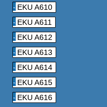
EKU A610
EKU A611
EKU A612
EKU A613
EKU A614
EKU A615
EKU A616