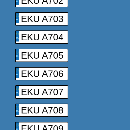
EKU A702
EKU A703
EKU A704
EKU A705
EKU A706
EKU A707
EKU A708
EKU A709