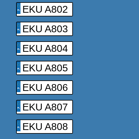
EKU A802
EKU A803
EKU A804
EKU A805
EKU A806
EKU A807
EKU A808