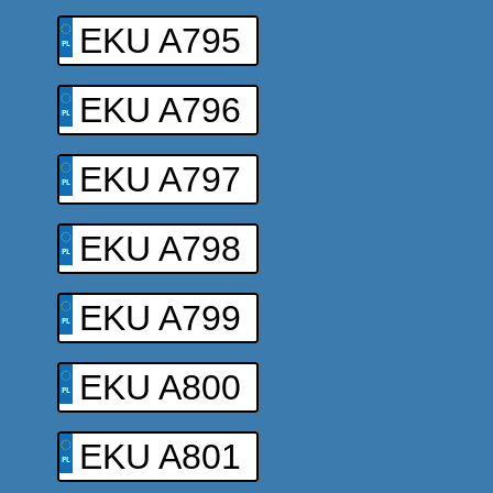
EKU A795
EKU A796
EKU A797
EKU A798
EKU A799
EKU A800
EKU A801