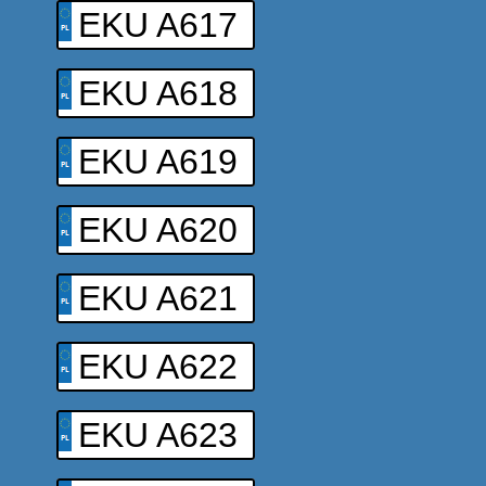
EKU A617
EKU A618
EKU A619
EKU A620
EKU A621
EKU A622
EKU A623