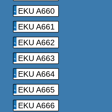
EKU A660
EKU A661
EKU A662
EKU A663
EKU A664
EKU A665
EKU A666