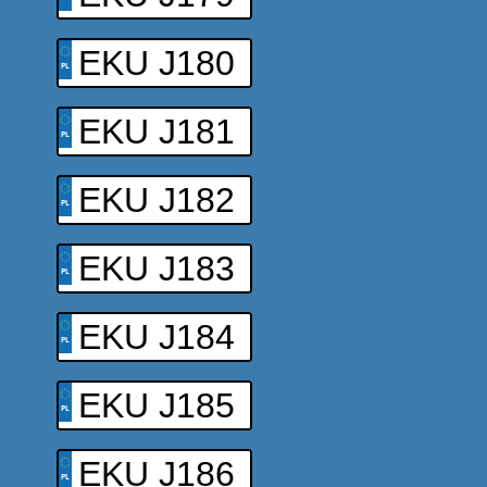
EKU J180
EKU J181
EKU J182
EKU J183
EKU J184
EKU J185
EKU J186