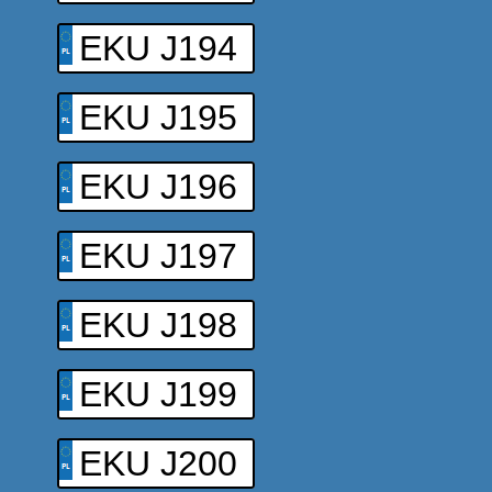
EKU J194
EKU J195
EKU J196
EKU J197
EKU J198
EKU J199
EKU J200