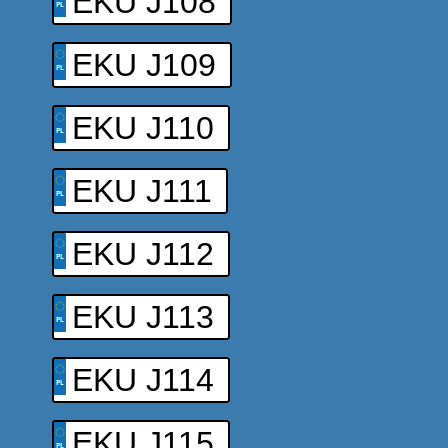
EKU J108
EKU J109
EKU J110
EKU J111
EKU J112
EKU J113
EKU J114
EKU J115