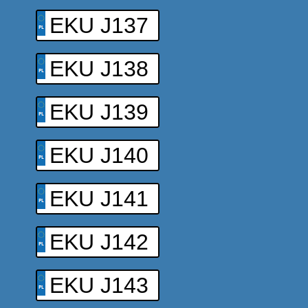
EKU J137
EKU J138
EKU J139
EKU J140
EKU J141
EKU J142
EKU J143