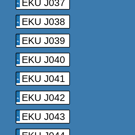
EKU J037
EKU J038
EKU J039
EKU J040
EKU J041
EKU J042
EKU J043