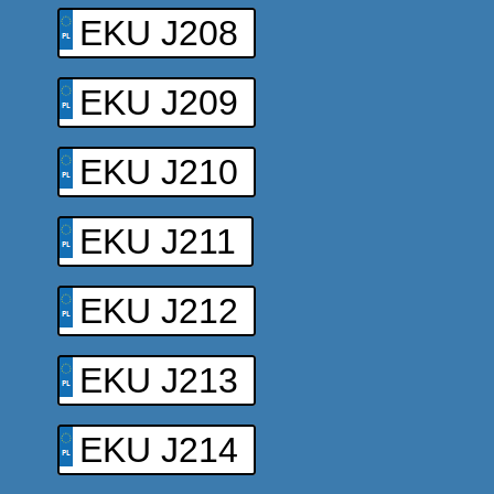
EKU J208
EKU J209
EKU J210
EKU J211
EKU J212
EKU J213
EKU J214