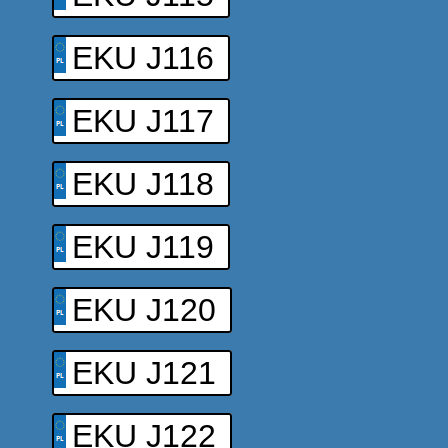
EKU J116
EKU J117
EKU J118
EKU J119
EKU J120
EKU J121
EKU J122