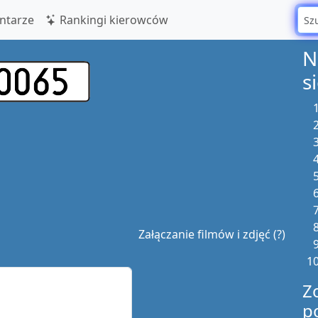
tarze
Rankingi kierowców
N
s
Załączanie filmów i zdjęć (?)
Z
p