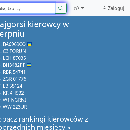
Zaloguj
ajgorsi kierowcy w
ierpniu
BA6969CO
C3 TORUN
LCH 87035
BH3482PP
RBR 54741
ZGR 01776
LB 58124
KR 4HS32
W1 NGRNI
WW 223UR
obacz rankingi kierowców z
oprzednich miesięcy »