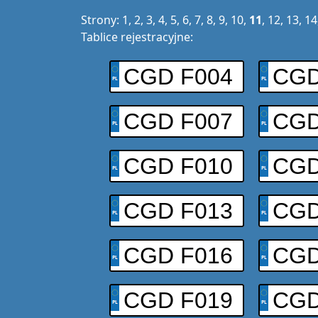
Strony:
1
,
2
,
3
,
4
,
5
,
6
,
7
,
8
,
9
,
10
,
11
,
12
,
13
,
14
Tablice rejestracyjne:
CGD F004
CGD
CGD F007
CGD
CGD F010
CGD
CGD F013
CGD
CGD F016
CGD
CGD F019
CGD