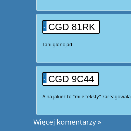
CGD 81RK
Tani glonojad
CGD 9C44
A na jakiez to "mile teksty" zareagowal
Więcej komentarzy »