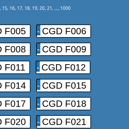
,
15
,
16
,
17
,
18
,
19
,
20
,
21
, ...,
1000
 F005
CGD F006
 F008
CGD F009
 F011
CGD F012
 F014
CGD F015
 F017
CGD F018
 F020
CGD F021