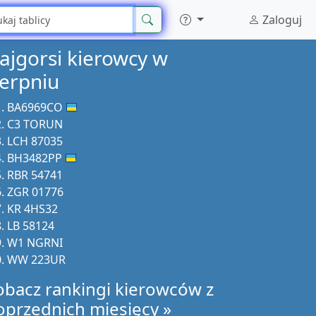
Zaloguj
ajgorsi kierowcy w
ierpniu
BA6969CO
C3 TORUN
LCH 87035
BH3482PP
RBR 54741
ZGR 01776
KR 4HS32
LB 58124
W1 NGRNI
WW 223UR
obacz rankingi kierowców z
oprzednich miesięcy »