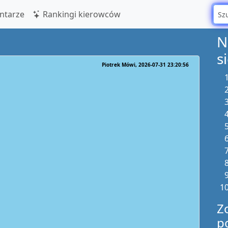
tarze
Rankingi kierowców
N
s
Piotrek Mówi
2026-07-31 23:20:56
Z
p