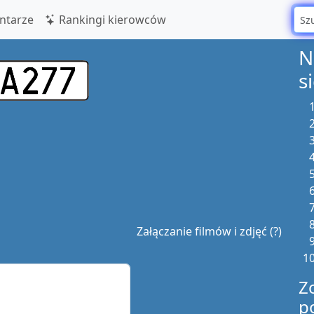
tarze
Rankingi kierowców
N
s
Załączanie filmów i zdjęć (?)
Z
p