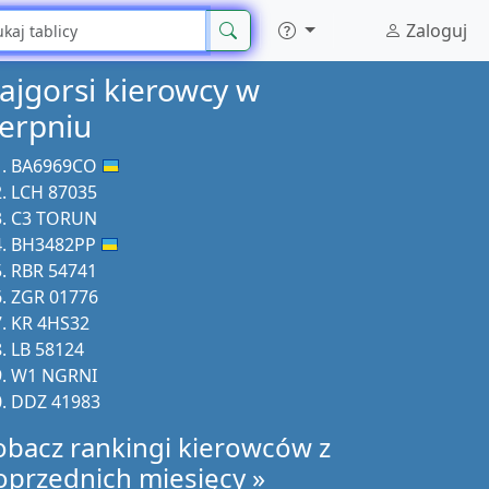
Zaloguj
ajgorsi kierowcy w
ierpniu
BA6969CO
LCH 87035
C3 TORUN
BH3482PP
RBR 54741
ZGR 01776
KR 4HS32
LB 58124
W1 NGRNI
DDZ 41983
obacz rankingi kierowców z
oprzednich miesięcy »