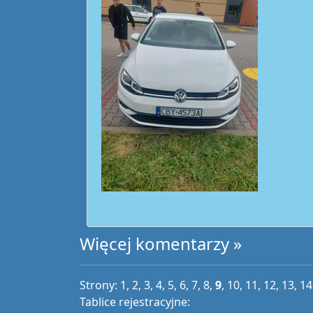
Więcej komentarzy »
Strony:
1
,
2
,
3
,
4
,
5
,
6
,
7
,
8
,
9
,
10
,
11
,
12
,
13
,
14
Tablice rejestracyjne: