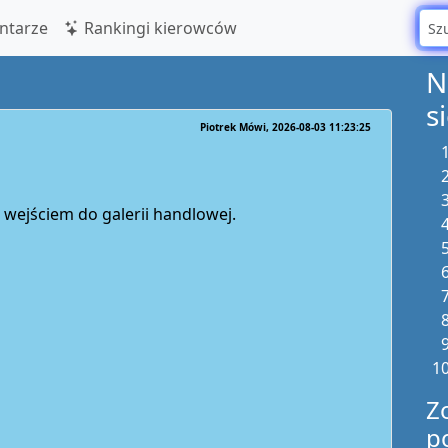
tarze
Rankingi kierowców
N
s
Piotrek Mówi
2026-08-03 11:23:25
 wejściem do galerii handlowej.
Z
p