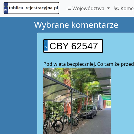
Województwa
Komen
Wybrane komentarze
CBY 62547
Pod wiatą bezpieczniej. Co tam że przed