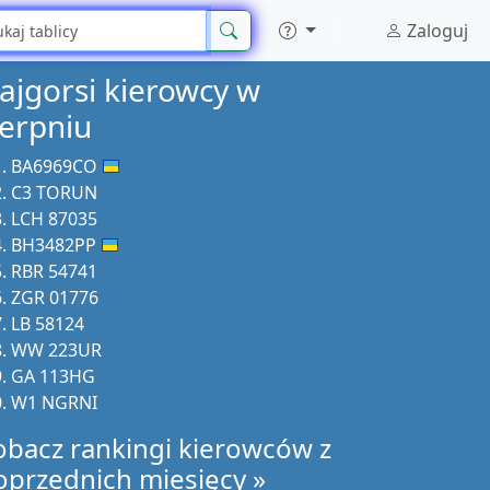
Zaloguj
ajgorsi kierowcy w
ierpniu
BA6969CO
C3 TORUN
LCH 87035
BH3482PP
RBR 54741
ZGR 01776
LB 58124
WW 223UR
GA 113HG
W1 NGRNI
obacz rankingi kierowców z
oprzednich miesięcy »