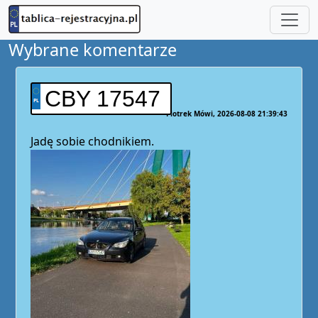
Wybrane komentarze
CBY 17547
Piotrek Mówi
2026-08-08 21:39:43
Jadę sobie chodnikiem.