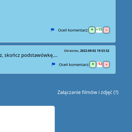
+
-
15
Oceń komentarz:
Ukrainiec
2022-09-02 19:53:32
z, skończ podstawówkę....
+
-
12
Oceń komentarz:
Załączanie filmów i zdjęć (?)