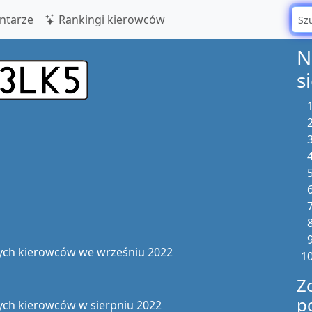
tarze
Rankingi kierowców
N
s
ych kierowców we wrześniu 2022
Z
p
ych kierowców w sierpniu 2022