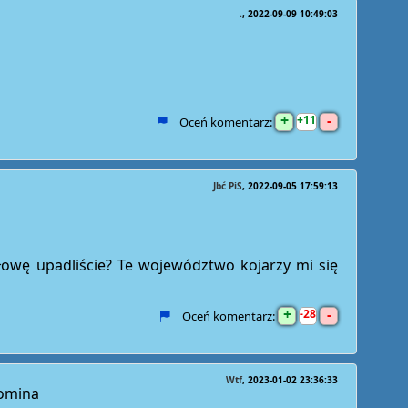
.
2022-09-09 10:49:03
+
-
11
Oceń komentarz:
Jbć PiS
2022-09-05 17:59:13
łowę upadliście? Te województwo kojarzy mi się
+
-
28
Oceń komentarz:
Wtf
2023-01-02 23:36:33
pomina