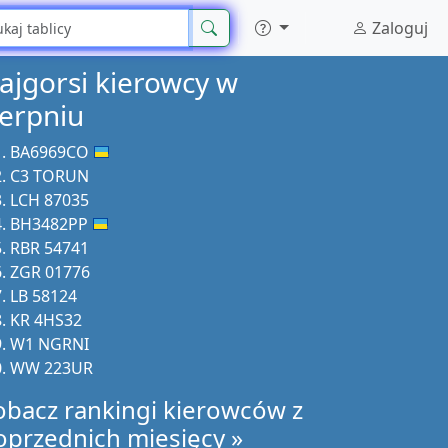
Zaloguj
ajgorsi kierowcy w
ierpniu
BA6969CO
C3 TORUN
LCH 87035
BH3482PP
RBR 54741
ZGR 01776
LB 58124
KR 4HS32
W1 NGRNI
WW 223UR
obacz rankingi kierowców z
oprzednich miesięcy »