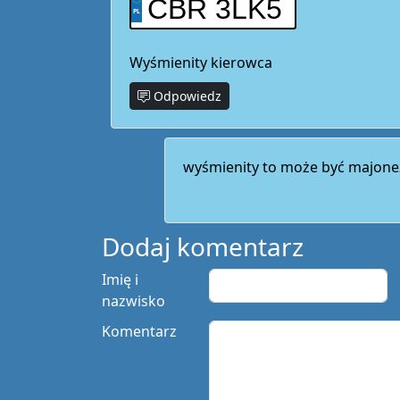
CBR 3LK5
Wyśmienity kierowca
Odpowiedz
wyśmienity to może być majone
Dodaj komentarz
Imię i
nazwisko
Komentarz