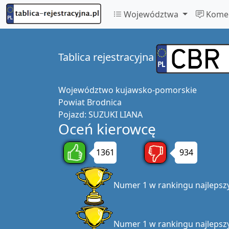
Województwa
Komen
Tablica rejestracyjna
Województwo
kujawsko-pomorskie
Powiat
Brodnica
Pojazd:
SUZUKI LIANA
Oceń kierowcę
1361
934
Numer 1 w rankingu najlepsz
Numer 1 w rankingu najlepsz