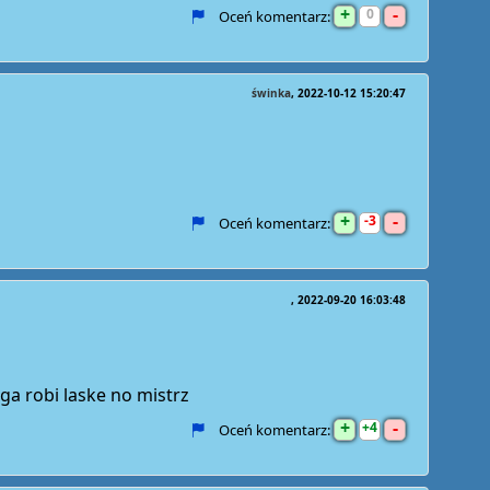
+
-
0
Oceń komentarz:
świnka
2022-10-12 15:20:47
+
-
3
Oceń komentarz:
2022-09-20 16:03:48
ga robi laske no mistrz
+
-
4
Oceń komentarz: