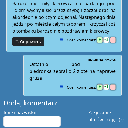
Bardzo nie miły kierowca na parkingu pod
lidlem wychylil się przez szybę i zaczął grać na
akordeonie po czym odjechał. Następnego dnia
jeździł po mieście całym taborem i krzyczał coś
o tombaku bardzo nie pozdrawiam kierowcy
+
-
5
Oceń komentarz:
Odpowiedz
2025-01-14 09:57:58
Ostatnio pod
biedronka zebral o 2 zlote na naprawę
gruza
+
-
1
Oceń komentarz:
Dodaj komentarz
Imię i nazwisko
Załączanie
filmów i zdjęć (?)