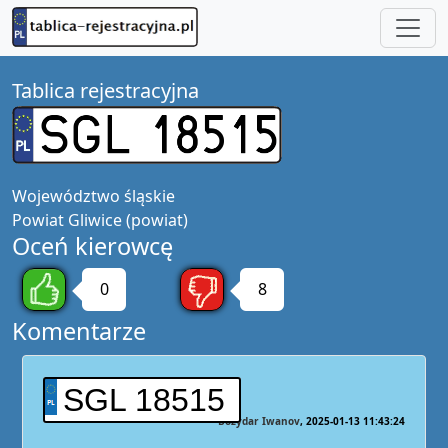
Tablica rejestracyjna
Województwo
śląskie
Powiat
Gliwice (powiat)
Oceń kierowcę
0
8
Komentarze
SGL 18515
Bożydar Iwanov
2025-01-13 11:43:24