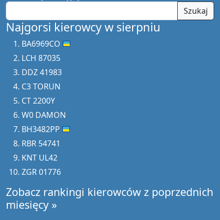
Szukaj
Najgorsi kierowcy w sierpniu
BA6969CO
LCH 87035
DDZ 41983
C3 TORUN
CT 2200Y
W0 DAMON
BH3482PP
RBR 54741
KNT UL42
ZGR 01776
Zobacz rankingi kierowców z poprzednich
miesięcy »