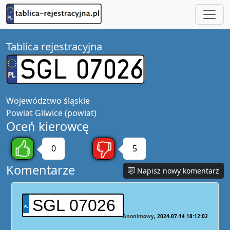
Tablica rejestracyjna
Województwo
śląskie
Powiat
Gliwice (powiat)
Oceń kierowcę
0
5
Komentarze
Napisz nowy komentarz
SGL 07026
Anonimowy
2024-07-14 18:12:02