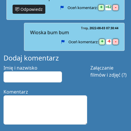
+
-
62
Oceń komentarz:
Odpowiedz
Trep
2022-08-03 07:30:44
Wioska bum bum
+
-
6
Oceń komentarz:
Dodaj komentarz
Imię i nazwisko
Załączanie
filmów i zdjęć (?)
Komentarz