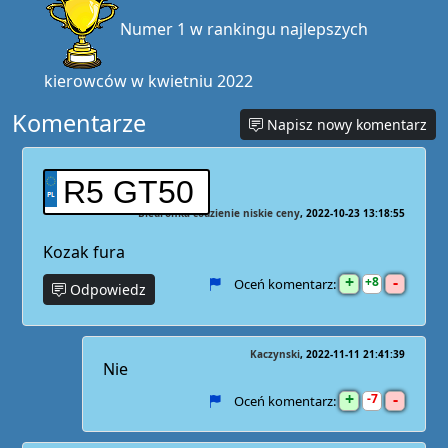
Numer 1 w rankingu najlepszych
kierowców w kwietniu 2022
Komentarze
Napisz nowy komentarz
R5 GT50
Biedronka codzienie niskie ceny
2022-10-23 13:18:55
Kozak fura
+
-
8
Oceń komentarz:
Odpowiedz
Kaczynski
2022-11-11 21:41:39
Nie
+
-
7
Oceń komentarz: