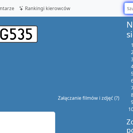
tarze
Rankingi kierowców
N
s
Załączanie filmów i zdjęć (?)
Z
p