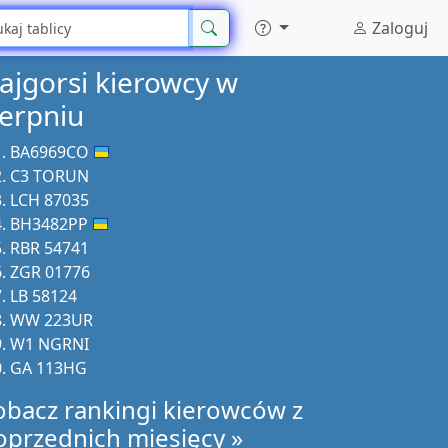
Zaloguj
ajgorsi kierowcy w
ierpniu
BA6969CO
C3 TORUN
LCH 87035
BH3482PP
RBR 54741
ZGR 01776
LB 58124
WW 223UR
W1 NGRNI
GA 113HG
obacz rankingi kierowców z
oprzednich miesięcy »