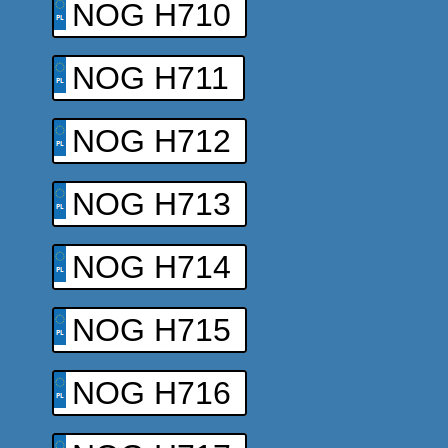
NOG H710
NOG H711
NOG H712
NOG H713
NOG H714
NOG H715
NOG H716