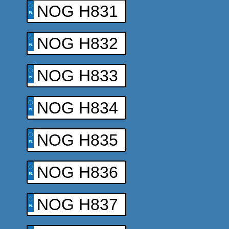
NOG H831
NOG H832
NOG H833
NOG H834
NOG H835
NOG H836
NOG H837