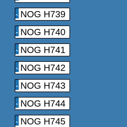
NOG H739
NOG H740
NOG H741
NOG H742
NOG H743
NOG H744
NOG H745