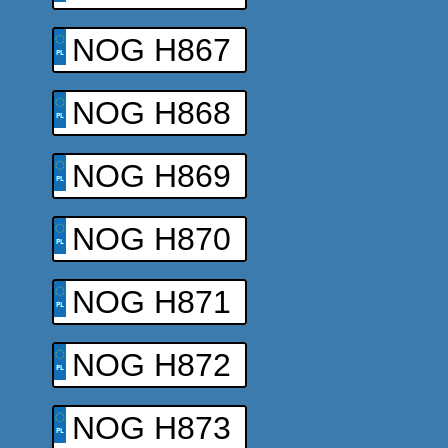
NOG H867
NOG H868
NOG H869
NOG H870
NOG H871
NOG H872
NOG H873