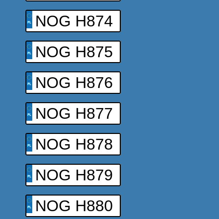
NOG H874
NOG H875
NOG H876
NOG H877
NOG H878
NOG H879
NOG H880