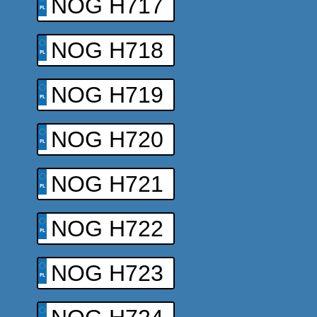
NOG H717
NOG H718
NOG H719
NOG H720
NOG H721
NOG H722
NOG H723