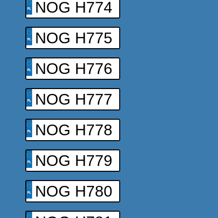
NOG H774
NOG H775
NOG H776
NOG H777
NOG H778
NOG H779
NOG H780