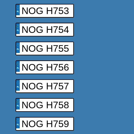
NOG H753
NOG H754
NOG H755
NOG H756
NOG H757
NOG H758
NOG H759