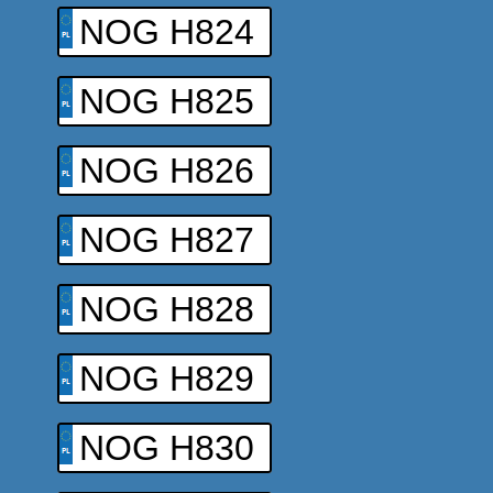
NOG H824
NOG H825
NOG H826
NOG H827
NOG H828
NOG H829
NOG H830