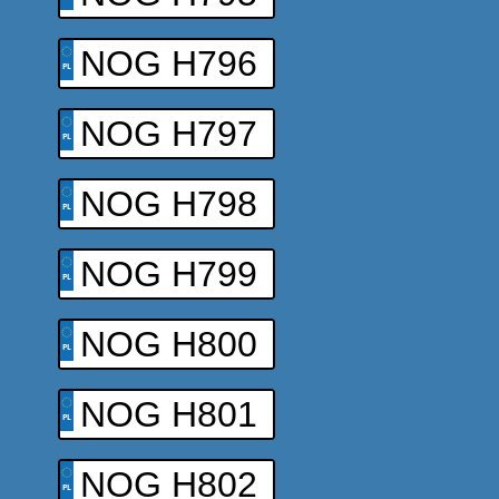
NOG H796
NOG H797
NOG H798
NOG H799
NOG H800
NOG H801
NOG H802