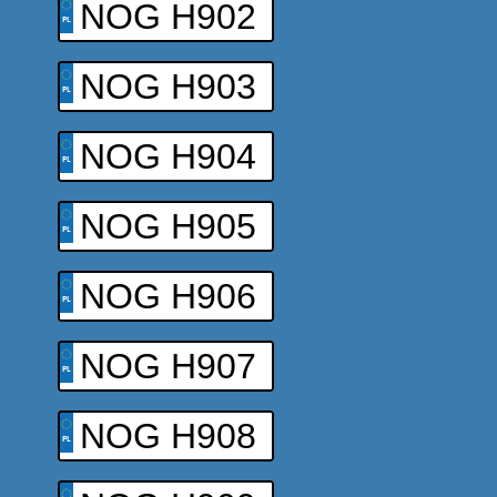
NOG H902
NOG H903
NOG H904
NOG H905
NOG H906
NOG H907
NOG H908