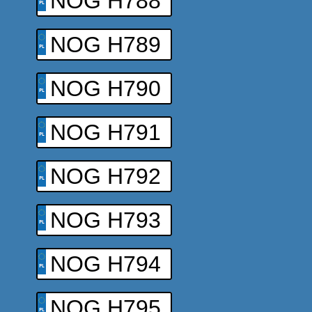
NOG H788
NOG H789
NOG H790
NOG H791
NOG H792
NOG H793
NOG H794
NOG H795