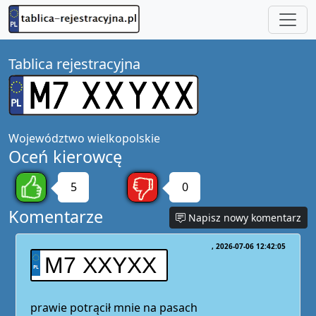
Tablica rejestracyjna
Województwo
wielkopolskie
Oceń kierowcę
5
0
Komentarze
Napisz nowy komentarz
2026-07-06 12:42:05
M7 XXYXX
prawie potrącił mnie na pasach