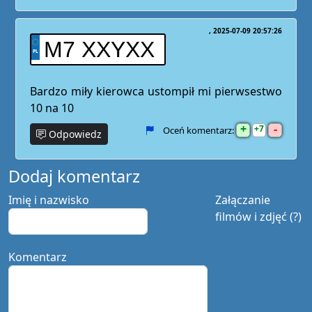
2025-07-09 20:57:26
M7 XXYXX
Bardzo miły kierowca ustompił mi pierwsestwo
10 na 10
+
-
7
Oceń komentarz:
Odpowiedz
Dodaj komentarz
Imię i nazwisko
Załączanie
filmów i zdjęć (?)
Komentarz